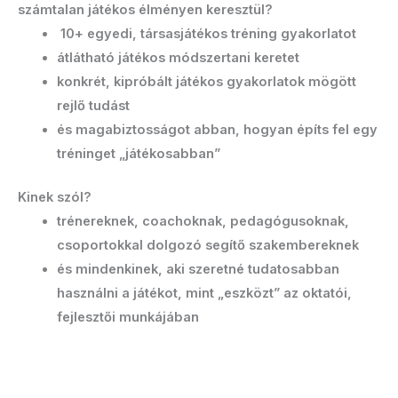
számtalan játékos élményen keresztül?
10+ egyedi, társasjátékos tréning gyakorlatot
átlátható játékos módszertani keretet
konkrét, kipróbált játékos gyakorlatok mögött
rejlő tudást
és magabiztosságot abban, hogyan építs fel egy
tréninget „játékosabban”
Kinek szól?
trénereknek, coachoknak, pedagógusoknak,
csoportokkal dolgozó segítő szakembereknek
és mindenkinek, aki szeretné tudatosabban
használni a játékot, mint „eszközt” az oktatói,
fejlesztői munkájában