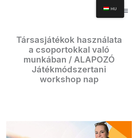
Ugrás
HU
a
tartalomra
Társasjátékok használata
a csoportokkal való
munkában / ALAPOZÓ
Játékmódszertani
workshop nap