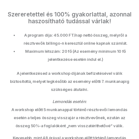
Szereretettel és 100% gyakorlattal, azonnal
haszosítható tudással várlak!
A program díja: 45.000 FT/nap nettó összeg, melyről a
résztvevők billingo-n keresztül online kapnak számlát.
Maximum létszám: 20 fő (Az esemény minimum 10 fő
jelentkezése esetén indul el.)
A jelentkezésed a workshop díjának befizetésével válik
biztosítottá, melyet legkésőbb az esemény előtti 7. munkanapig
szükséges átutalni.
Lemondás esetén:
A workshop előtt 5 munkanappal történő résztvevői lemondás
esetén a teljes összeg visszajár a résztvevőnek, ezután az
összeg 50%-a foglalóként „nem visszatéríthetővé” válik.
Kevesebb, mint 48 órával a workshop előtt történő lemondás